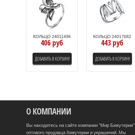
КОЛЬЦО 24011496
КОЛЬЦО 24017682
406 руб
443 руб
ДОБАВИТЬ В КОРЗИНУ
ДОБАВИТЬ В КОРЗИНУ
О КОМПАНИИ
Вы находитесь на сайте компании "Мир Бижутерии" 
оптового продавца бижутерии и украшений. Мы