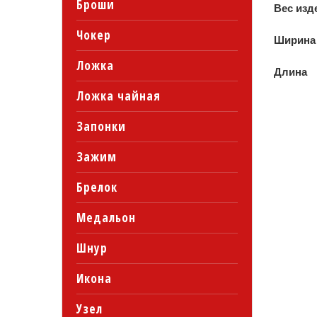
Броши
Вес изд
Чокер
Ширина
Ложка
Длина
Ложка чайная
Запонки
Зажим
Брелок
Медальон
Шнур
Икона
Узел