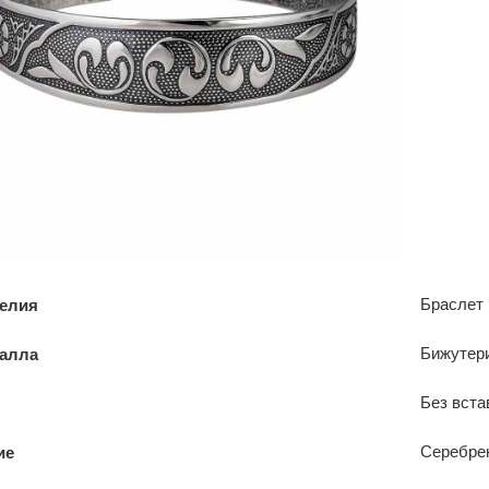
Браслет
делия
Бижутер
талла
Без вста
Серебре
ие