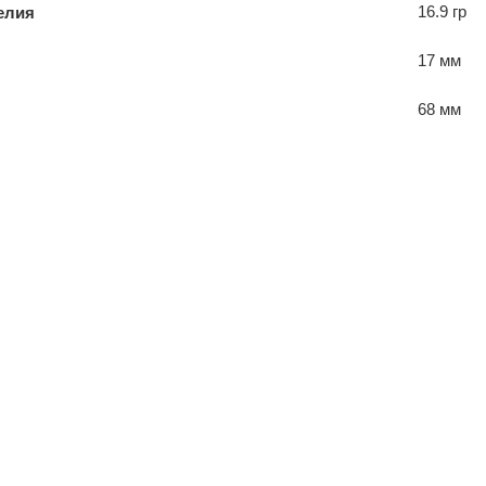
16.9 гр
елия
17 мм
68 мм