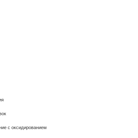
ия
вок
ние с оксидированием