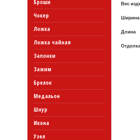
Броши
Вес изд
Чокер
Ширина
Ложка
Длина
Ложка чайная
Отделк
Запонки
Зажим
Брелок
Медальон
Шнур
Икона
Узел