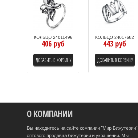
КОЛЬЦО 24011496
КОЛЬЦО 24017682
406 руб
443 руб
ДОБАВИТЬ В КОРЗИНУ
ДОБАВИТЬ В КОРЗИНУ
О КОМПАНИИ
Вы находитесь на сайте компании "Мир Бижутерии" 
оптового продавца бижутерии и украшений. Мы