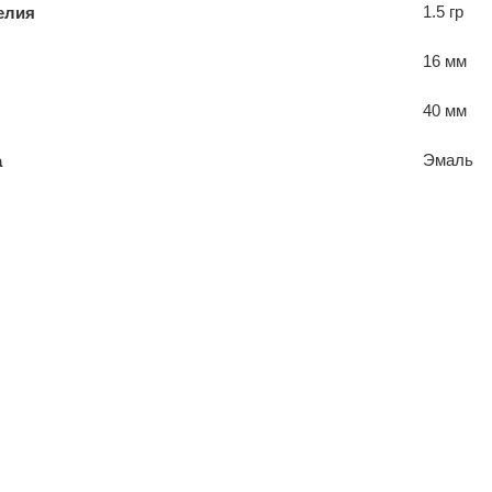
1.5 гр
елия
16 мм
40 мм
Эмаль
а