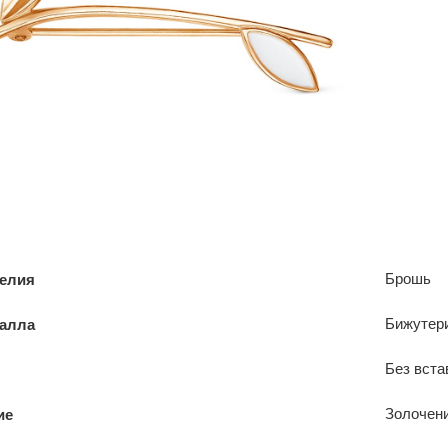
Брошь
делия
Бижутер
талла
Без вста
Золочен
ие