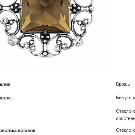
Брошь
делия
Бижутер
талла
Стекло 
собствен
Стекло 
ристика вставок