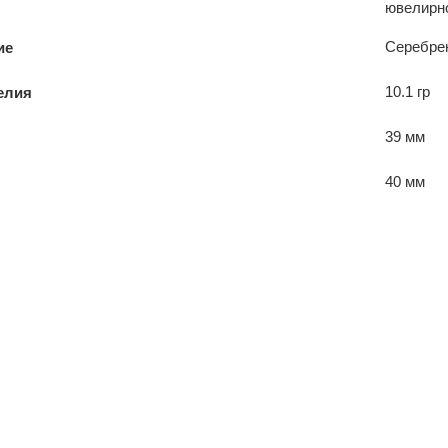
ювелирно
Серебре
ие
10.1 гр
елия
39 мм
40 мм