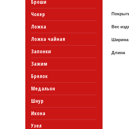
Броши
Чокер
Покрыт
Ложка
Вес изд
Ложка чайная
Ширина
Запонки
Длина
Зажим
Брелок
Медальон
Шнур
Икона
Узел