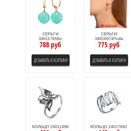
СЕРЬГИ
СЕРЬГИ
34611765Бп
34816974ПлАк
788 руб
775 руб
ДОБАВИТЬ В КОРЗИНУ
ДОБАВИТЬ В КОРЗИНУ
КОЛЬЦО 24011496
КОЛЬЦО 24017682