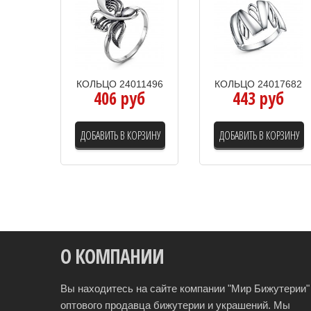
КОЛЬЦО 24011496
КОЛЬЦО 24017682
406 руб
443 руб
ДОБАВИТЬ В КОРЗИНУ
ДОБАВИТЬ В КОРЗИНУ
О КОМПАНИИ
Вы находитесь на сайте компании "Мир Бижутерии" 
оптового продавца бижутерии и украшений. Мы