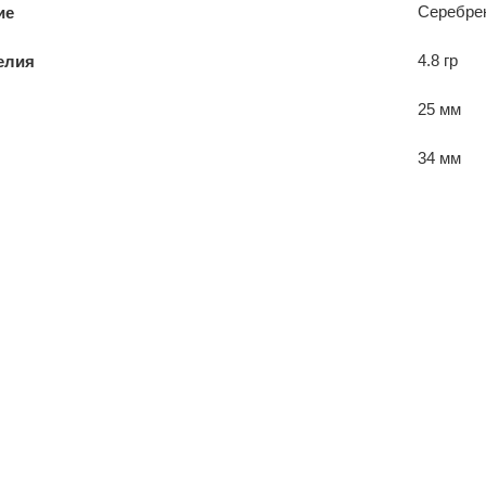
Серебре
ие
4.8 гр
елия
25 мм
34 мм