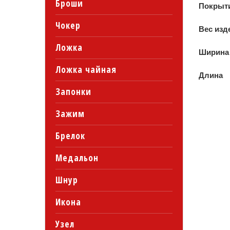
Броши
Покрыт
Чокер
Вес изд
Ложка
Ширина
Ложка чайная
Длина
Запонки
Зажим
Брелок
Медальон
Шнур
Икона
Узел