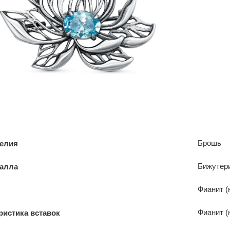
Брошь
делия
Бижутер
талла
Фианит (
Фианит (
ристика вставок