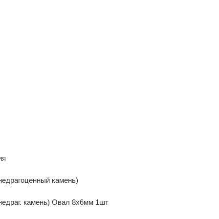
ия
недрагоценный камень)
недраг. камень) Овал 8х6мм 1шт