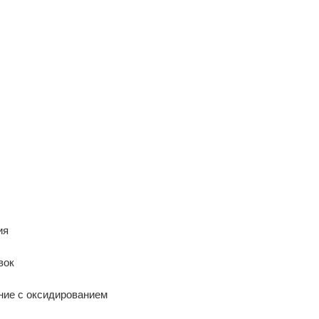
ия
вок
ние с оксидированием