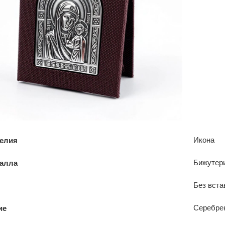
Икона
делия
Бижутер
талла
Без вста
Серебре
ие