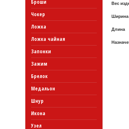
Броши
Вес изд
Чокер
Ширина
Ложка
Длина
Ложка чайная
Назначе
Запонки
Зажим
Брелок
Медальон
Шнур
Икона
Узел