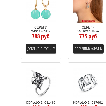
СЕРЬГИ
СЕРЬГИ
34611765Бп
34816974ПлАк
788 руб
775 руб
ДОБАВИТЬ В КОРЗИНУ
ДОБАВИТЬ В КОРЗИНУ
КОЛЬЦО 24011496
КОЛЬЦО 24017682