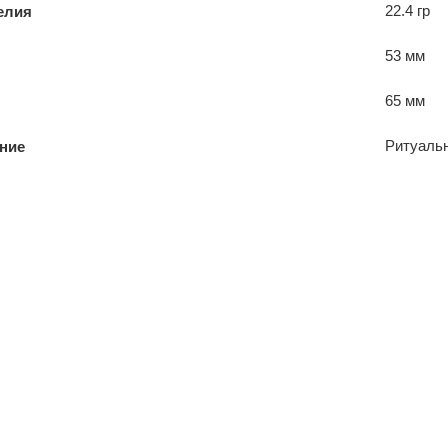
22.4 гр
елия
53 мм
65 мм
Ритуаль
ние