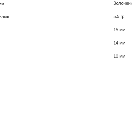
Золочен
ие
5.9 гр
елия
15 мм
14 мм
10 мм