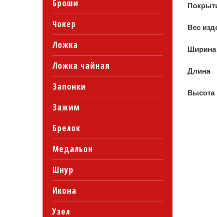
Броши
Покрыт
Чокер
Вес изд
Ложка
Ширина
Ложка чайная
Длина
Запонки
Высота
Зажим
Брелок
Медальон
Шнур
Икона
Узел