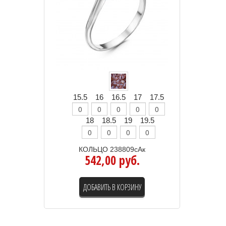
15.5
16
16.5
17
17.5
18
18.5
19
19.5
КОЛЬЦО 238809сАк
542,00 руб.
ДОБАВИТЬ В КОРЗИНУ