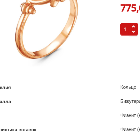
775,
Кольцо
делия
Бижутер
талла
Фианит (
Фианит (
ристика вставок