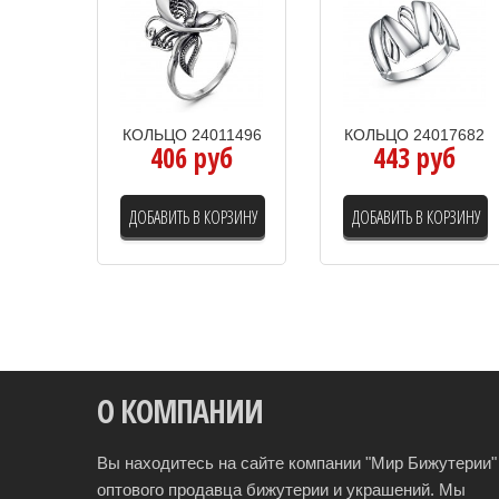
КОЛЬЦО 24011496
КОЛЬЦО 24017682
406 руб
443 руб
ДОБАВИТЬ В КОРЗИНУ
ДОБАВИТЬ В КОРЗИНУ
О КОМПАНИИ
Вы находитесь на сайте компании "Мир Бижутерии" 
оптового продавца бижутерии и украшений. Мы