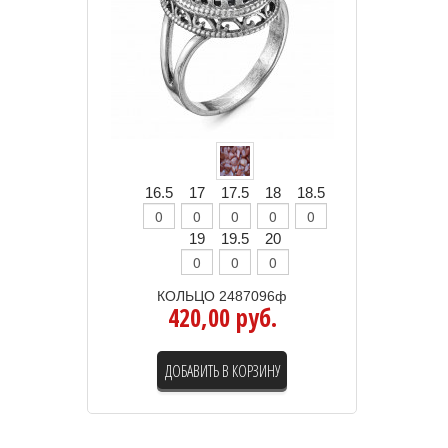
16.5
17
17.5
18
18.5
19
19.5
20
КОЛЬЦО 2487096ф
420,00 руб.
ДОБАВИТЬ В КОРЗИНУ