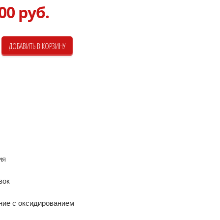
00 руб.
ия
вок
ние с оксидированием