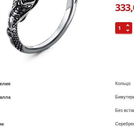
333,
Кольцо
делия
Бижутер
талла
Без вста
Серебре
ие