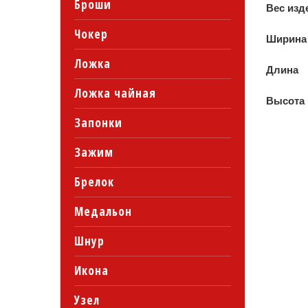
Броши
Вес изд
Чокер
Ширина
Ложка
Длина
Ложка чайная
Высота
Запонки
Зажим
Брелок
Медальон
Шнур
Икона
Узел