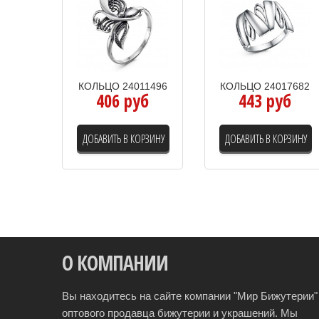
КОЛЬЦО 24011496
КОЛЬЦО 24017682
406 руб
443 руб
ДОБАВИТЬ В КОРЗИНУ
ДОБАВИТЬ В КОРЗИНУ
О КОМПАНИИ
Вы находитесь на сайте компании "Мир Бижутерии" 
оптового продавца бижутерии и украшений. Мы