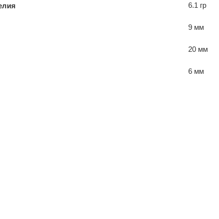
6.1 гр
елия
9 мм
20 мм
6 мм