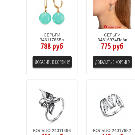
СЕРЬГИ
СЕРЬГИ
34611765Бп
34816974ПлАк
788 руб
775 руб
ДОБАВИТЬ В КОРЗИНУ
ДОБАВИТЬ В КОРЗИНУ
КОЛЬЦО 24011496
КОЛЬЦО 24017682