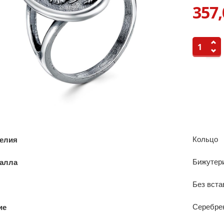
357,
Кольцо
делия
Бижутер
талла
Без вста
Серебре
ие