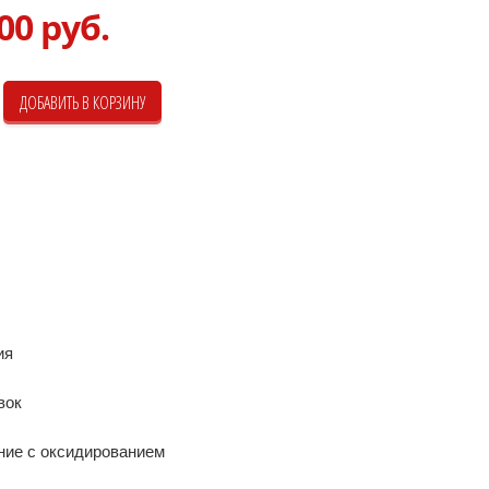
00 руб.
ия
вок
ние с оксидированием