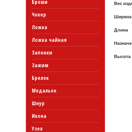
Броши
Вес изд
Чокер
Ширина
Ложка
Длина
Ложка чайная
Назначе
Запонки
Высота
Зажим
Брелок
Медальон
Шнур
Икона
Узел