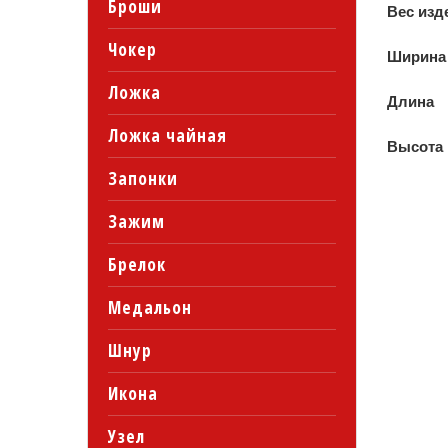
Броши
Вес изд
Чокер
Ширина
Ложка
Длина
Ложка чайная
Высота
Запонки
Зажим
Брелок
Медальон
Шнур
Икона
Узел