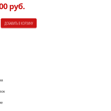
00 руб.
ия
вок
ие