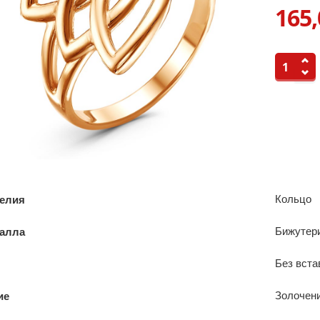
165,
Кольцо
делия
Бижутер
талла
Без вста
Золочен
ие