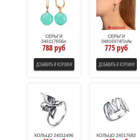
СЕРЬГИ
СЕРЬГИ
34611765Бп
34816974ПлАк
788 руб
775 руб
ДОБАВИТЬ В КОРЗИНУ
ДОБАВИТЬ В КОРЗИНУ
КОЛЬЦО 24011496
КОЛЬЦО 24017682