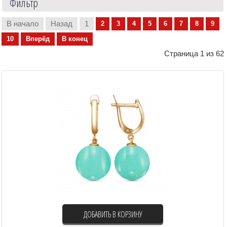
Фильтр
В начало
Назад
1
2
3
4
5
6
7
8
9
10
Вперёд
В конец
Страница 1 из 62
ДОБАВИТЬ В КОРЗИНУ