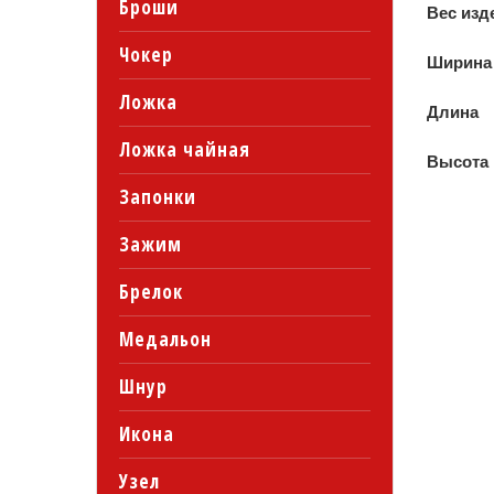
Броши
Вес изд
Чокер
Ширина
Ложка
Длина
Ложка чайная
Высота
Запонки
Зажим
Брелок
Медальон
Шнур
Икона
Узел