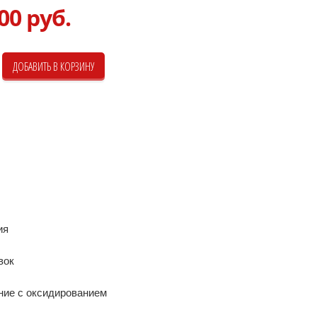
00 руб.
ия
вок
ние с оксидированием