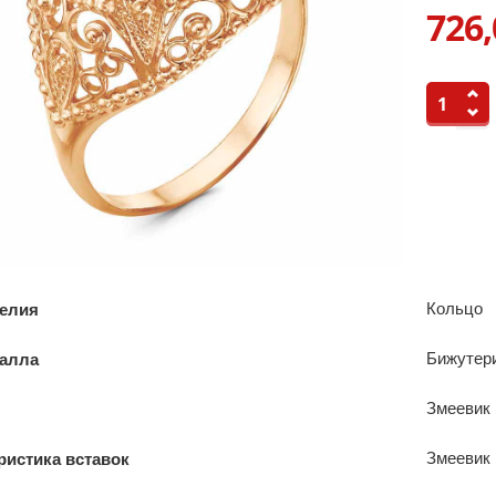
726,
Кольцо
делия
Бижутер
талла
Змеевик
Змеевик 
ристика вставок