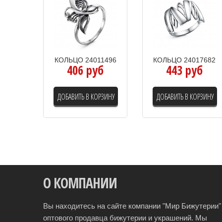
КОЛЬЦО 24011496
КОЛЬЦО 24017682
406 руб
443 руб
ДОБАВИТЬ В КОРЗИНУ
ДОБАВИТЬ В КОРЗИНУ
О КОМПАНИИ
Вы находитесь на сайте компании "Мир Бижутерии" 
оптового продавца бижутерии и украшений. Мы