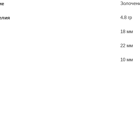
Золочен
ие
4.8 гр
елия
18 мм
22 мм
10 мм