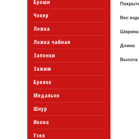
Броши
Покрыт
Чокер
Вес изд
Ложка
Ширина
Ложка чайная
Длина
Запонки
Высота
Зажим
Брелок
Медальон
Шнур
Икона
Узел