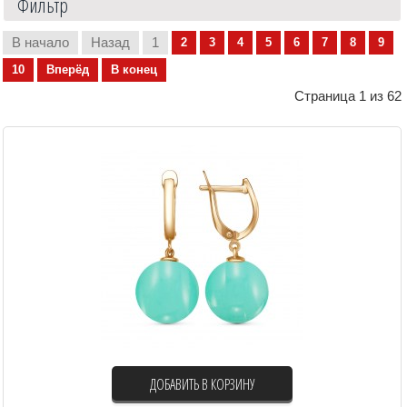
Фильтр
В начало
Назад
1
2
3
4
5
6
7
8
9
10
Вперёд
В конец
Страница 1 из 62
ДОБАВИТЬ В КОРЗИНУ