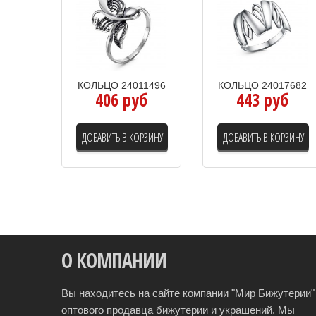
КОЛЬЦО 24011496
КОЛЬЦО 24017682
406 руб
443 руб
ДОБАВИТЬ В КОРЗИНУ
ДОБАВИТЬ В КОРЗИНУ
О КОМПАНИИ
Вы находитесь на сайте компании "Мир Бижутерии" 
оптового продавца бижутерии и украшений. Мы