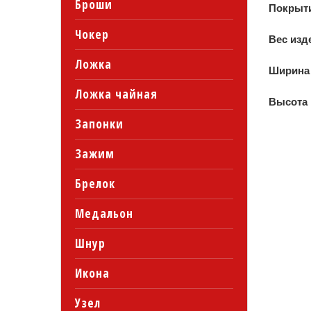
Броши
Покрыт
Чокер
Вес изд
Ложка
Ширина
Ложка чайная
Высота
Запонки
Зажим
Брелок
Медальон
Шнур
Икона
Узел