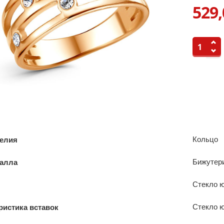
529,
Кольцо
делия
Бижутер
талла
Стекло 
Стекло 
ристика вставок