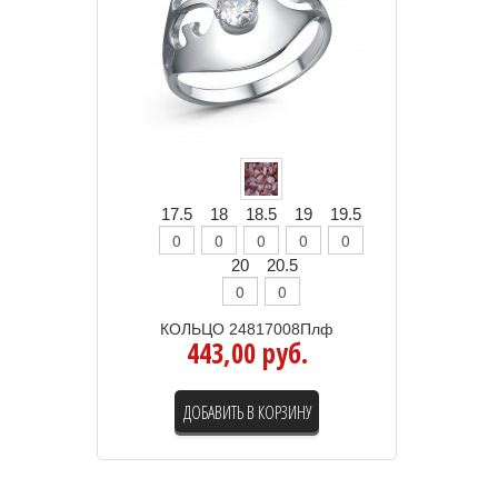
17.5
18
18.5
19
19.5
20
20.5
КОЛЬЦО 24817008Плф
443,00 руб.
ДОБАВИТЬ В КОРЗИНУ