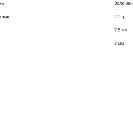
Золочен
ие
2.1 гр
елия
7.5 мм
2 мм