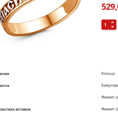
529,
Кольцо
делия
Бижутер
талла
Фианит (
Фианит (
ристика вставок