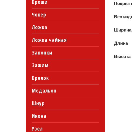
Броши
Покрыт
Чокер
Вес изд
Ложка
Ширина
Ложка чайная
Длина
Запонки
Высота
Зажим
Брелок
Медальон
Шнур
Икона
Узел