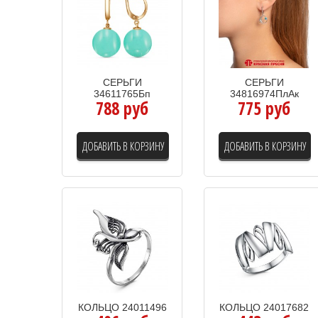
СЕРЬГИ
СЕРЬГИ
34611765Бп
34816974ПлАк
788 руб
775 руб
ДОБАВИТЬ В КОРЗИНУ
ДОБАВИТЬ В КОРЗИНУ
КОЛЬЦО 24011496
КОЛЬЦО 24017682