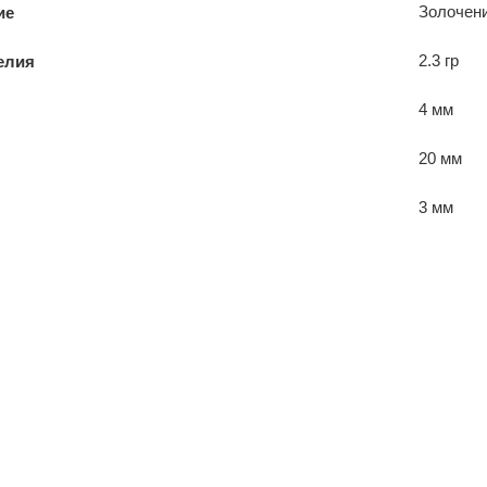
Золочени
ие
2.3 гр
елия
4 мм
20 мм
3 мм