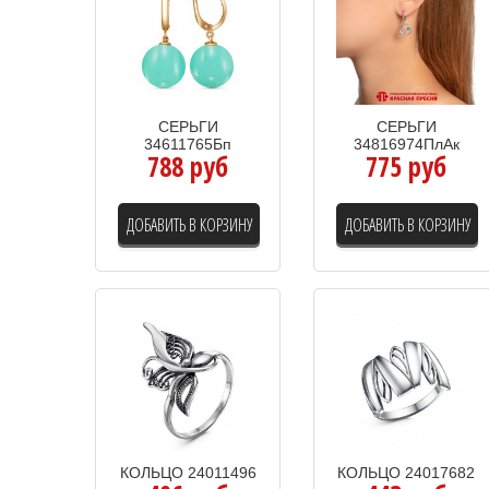
СЕРЬГИ
СЕРЬГИ
34611765Бп
34816974ПлАк
788 руб
775 руб
ДОБАВИТЬ В КОРЗИНУ
ДОБАВИТЬ В КОРЗИНУ
КОЛЬЦО 24011496
КОЛЬЦО 24017682