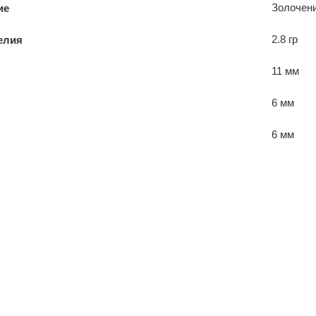
Золочен
ие
2.8 гр
елия
11 мм
6 мм
6 мм