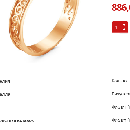
886,
Кольцо
делия
Бижутер
талла
Фианит (
Фианит (
ристика вставок