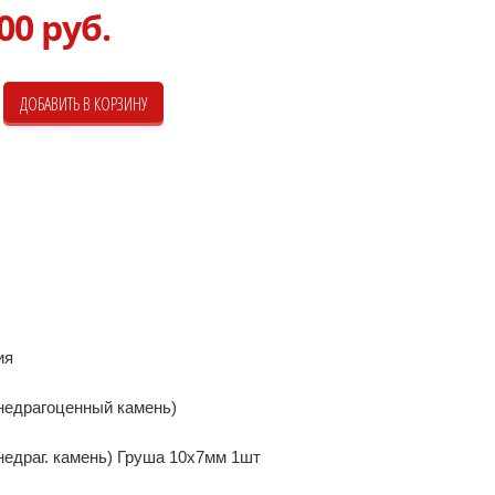
00 руб.
ия
недрагоценный камень)
недраг. камень) Груша 10х7мм 1шт