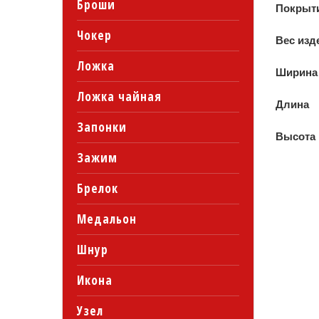
Броши
Покрыт
Чокер
Вес изд
Ложка
Ширина
Ложка чайная
Длина
Запонки
Высота
Зажим
Брелок
Медальон
Шнур
Икона
Узел