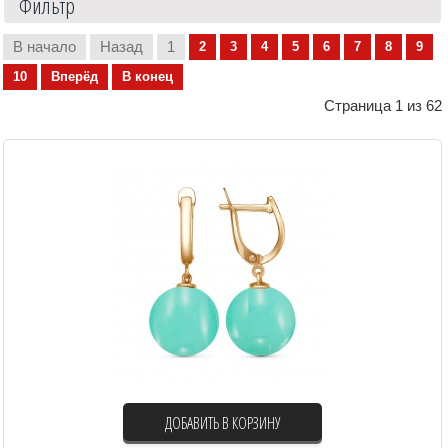
Фильтр
В начало
Назад
1
2
3
4
5
6
7
8
9
10
Вперёд
В конец
Страница 1 из 62
ДОБАВИТЬ В КОРЗИНУ