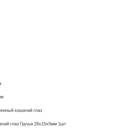
а
ия
енный кошачий глаз
ачий глаз Груша 26х15х5мм 1шт