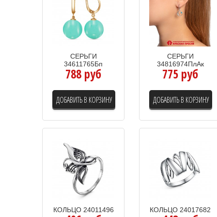
СЕРЬГИ
СЕРЬГИ
34611765Бп
34816974ПлАк
788 руб
775 руб
ДОБАВИТЬ В КОРЗИНУ
ДОБАВИТЬ В КОРЗИНУ
КОЛЬЦО 24011496
КОЛЬЦО 24017682