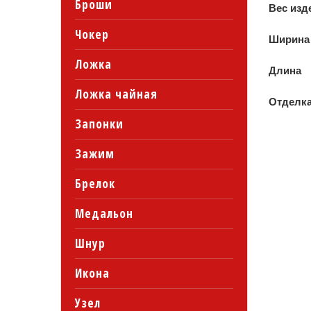
Броши
Вес изд
Чокер
Ширина
Ложка
Длина
Ложка чайная
Отделк
Запонки
Зажим
Брелок
Медальон
Шнур
Икона
Узел