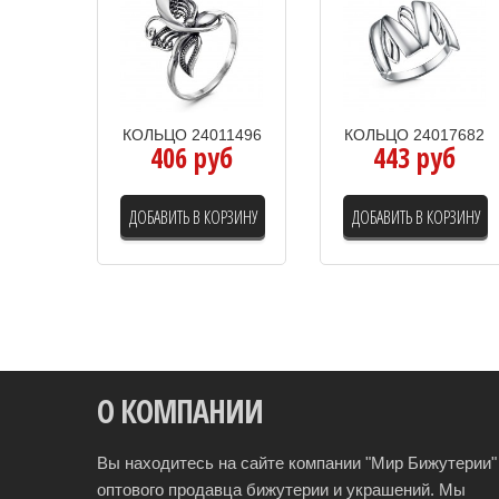
КОЛЬЦО 24011496
КОЛЬЦО 24017682
406 руб
443 руб
ДОБАВИТЬ В КОРЗИНУ
ДОБАВИТЬ В КОРЗИНУ
О КОМПАНИИ
Вы находитесь на сайте компании "Мир Бижутерии" 
оптового продавца бижутерии и украшений. Мы