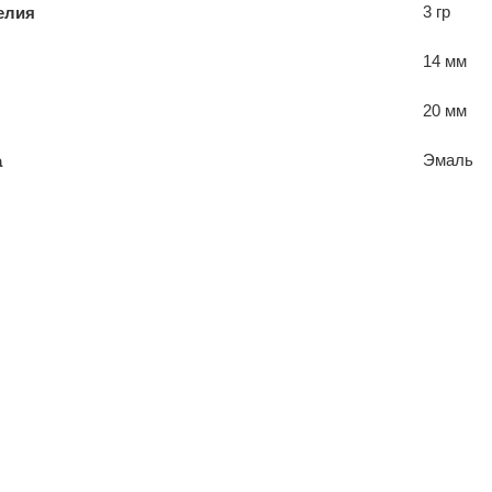
3 гр
елия
14 мм
20 мм
Эмаль
а