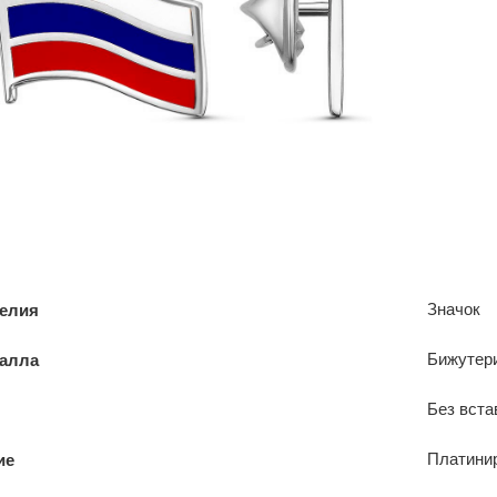
Значок
делия
Бижутер
талла
Без вста
Платини
ие